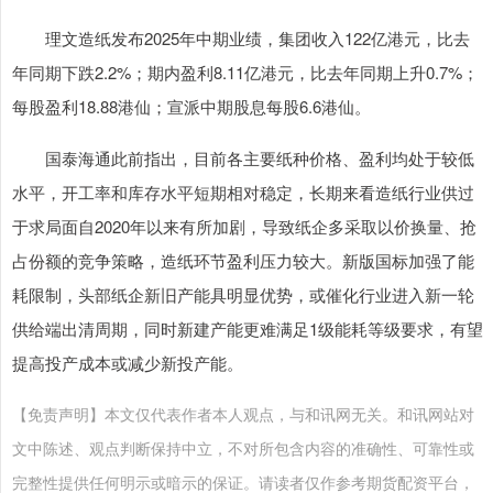
理文造纸发布2025年中期业绩，集团收入122亿港元，比去
年同期下跌2.2%；期内盈利8.11亿港元，比去年同期上升0.7%；
每股盈利18.88港仙；宣派中期股息每股6.6港仙。
国泰海通此前指出，目前各主要纸种价格、盈利均处于较低
水平，开工率和库存水平短期相对稳定，长期来看造纸行业供过
于求局面自2020年以来有所加剧，导致纸企多采取以价换量、抢
占份额的竞争策略，造纸环节盈利压力较大。新版国标加强了能
耗限制，头部纸企新旧产能具明显优势，或催化行业进入新一轮
供给端出清周期，同时新建产能更难满足1级能耗等级要求，有望
提高投产成本或减少新投产能。
【免责声明】本文仅代表作者本人观点，与和讯网无关。和讯网站对
文中陈述、观点判断保持中立，不对所包含内容的准确性、可靠性或
完整性提供任何明示或暗示的保证。请读者仅作参考期货配资平台，