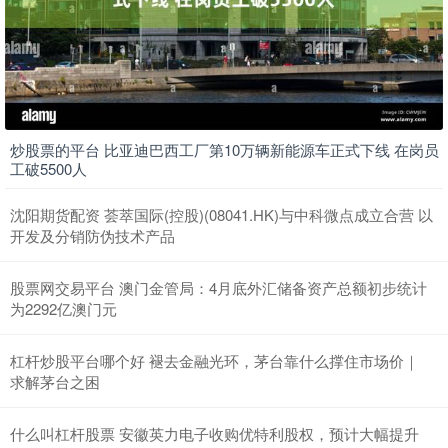
炒股票的平台 比亚迪巴西工厂第10万辆新能源车正式下线 在岗员
工破5500人
沈阳期货配资 荟萃国际(控股)(08041.HK)与中科微点成立合营 以
开发及分销防伪技术产品
股票网交易平台 澳门金管局：4月底外汇储备资产总额初步统计
为2292亿澳门元
杠杆炒股平台哪个好 褪去金融光环，茅台靠什么撑住市场价｜
求解茅台之困
什么叫杠杆股票 安徽英力电子收购优特利股权，预计大幅提升