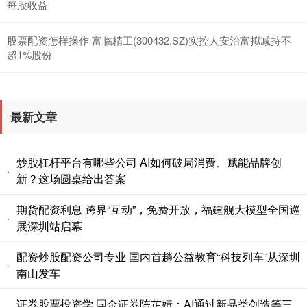
每股收益
股票配资怎样操作 富临精工(300432.SZ)实控人安治富拟减持不
超1%股份
最新文章
炒股杠杆平台有哪些公司 AI如何破局消费、赋能品牌创
·
新？这场圆桌给出答案
期货配资利息 跨界“互动”，免费开放，福建舰大模型全国巡
·
展深圳站启幕
配资炒股配资公司专业 国内首趟公益教育“科技列车”从深圳
·
南山发车
证券股票投资学 国金证券陈芷婧：AI通过新品类创造等三