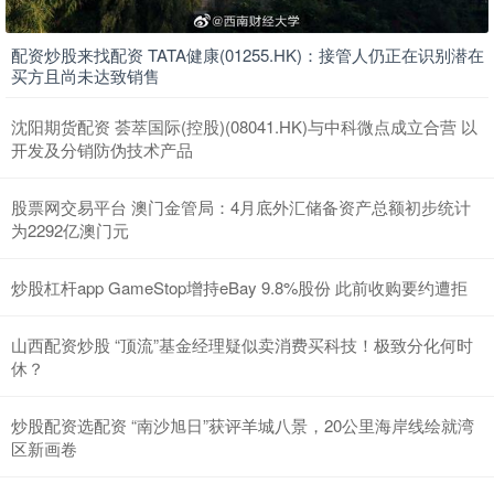
配资炒股来找配资 TATA健康(01255.HK)：接管人仍正在识别潜在
买方且尚未达致销售
沈阳期货配资 荟萃国际(控股)(08041.HK)与中科微点成立合营 以
开发及分销防伪技术产品
股票网交易平台 澳门金管局：4月底外汇储备资产总额初步统计
为2292亿澳门元
炒股杠杆app GameStop增持eBay 9.8%股份 此前收购要约遭拒
山西配资炒股 “顶流”基金经理疑似卖消费买科技！极致分化何时
休？
炒股配资选配资 “南沙旭日”获评羊城八景，20公里海岸线绘就湾
区新画卷