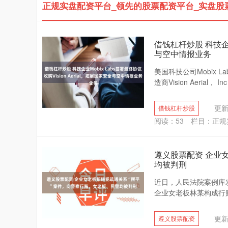
正规实盘配资平台_领先的股票配资平台_实盘股
借钱杠杆炒股 科技企业M
与空中情报业务
美国科技公司Mobix 
造商Vision Aerial
更新：
借钱杠杆炒股
阅读：
53
栏目：
正规
遵义股票配资 企业
均被判刑
近日，人民法院案例库
企业女老板林某构成行贿
更新：
遵义股票配资