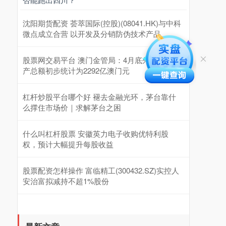
沈阳期货配资 荟萃国际(控股)(08041.HK)与中科
微点成立合营 以开发及分销防伪技术产品
股票网交易平台 澳门金管局：4月底外汇储备资
产总额初步统计为2292亿澳门元
杠杆炒股平台哪个好 褪去金融光环，茅台靠什
么撑住市场价｜求解茅台之困
什么叫杠杆股票 安徽英力电子收购优特利股
权，预计大幅提升每股收益
股票配资怎样操作 富临精工(300432.SZ)实控人
安治富拟减持不超1%股份