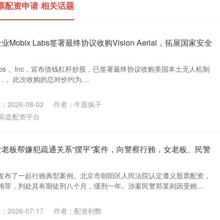
票配资申请 相关话题
obix Labs签署最终协议收购Vision Aerial，拓展国家安全
Labs， Inc．宣布借钱杠杆炒股，已签署最终协议收购美国本土无人机制
， Inc．。此次收购的总对价约为....
2026-08-02
作者：牛股疯子
实盘配资平台
女老板帮嫌犯疏通关系“摆平”案件，向警察行贿，女老板、民警
发布了一起行贿典型案例。北京市朝阳区人民法院认定遵义股票配资，
罪，判处其有期徒刑八个月，缓刑一年。涉案民警郑某则因受贿....
2026-07-17
作者：配资利弊