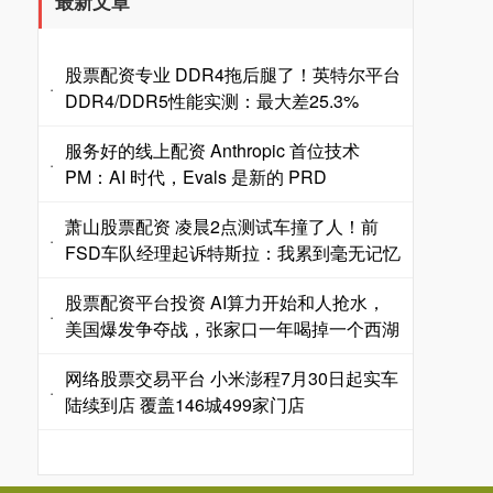
最新文章
股票配资专业 DDR4拖后腿了！英特尔平台
·
DDR4/DDR5性能实测：最大差25.3%
服务好的线上配资 Anthropic 首位技术
·
PM：AI 时代，Evals 是新的 PRD
萧山股票配资 凌晨2点测试车撞了人！前
·
FSD车队经理起诉特斯拉：我累到毫无记忆
股票配资平台投资 AI算力开始和人抢水，
·
美国爆发争夺战，张家口一年喝掉一个西湖
网络股票交易平台 小米澎程7月30日起实车
·
陆续到店 覆盖146城499家门店