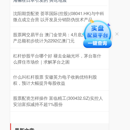
沈阳期货配资 荟萃国际(控股)(08041.HK)与中科
微点成立合营 以开发及分销防伪技术产品
股票网交易平台 澳门金管局：4月底外汇储备资
产总额初步统计为2292亿澳门元
杠杆炒股平台哪个好 褪去金融光环，茅台靠什
么撑住市场价｜求解茅台之困
什么叫杠杆股票 安徽英力电子收购优特利股
权，预计大幅提升每股收益
股票配资怎样操作 富临精工(300432.SZ)实控人
安治富拟减持不超1%股份