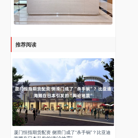
推荐阅读
厦门恒指期货配资 侧滑门成了“杀手锏”？比亚迪
海獭在日本引发的“舆论地震”