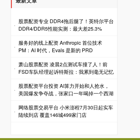
最新文章
股票配资专业 DDR4拖后腿了！英特尔平台
·
DDR4/DDR5性能实测：最大差25.3%
服务好的线上配资 Anthropic 首位技术
·
PM：AI 时代，Evals 是新的 PRD
萧山股票配资 凌晨2点测试车撞了人！前
·
FSD车队经理起诉特斯拉：我累到毫无记忆
股票配资平台投资 AI算力开始和人抢水，
·
美国爆发争夺战，张家口一年喝掉一个西湖
网络股票交易平台 小米澎程7月30日起实车
·
陆续到店 覆盖146城499家门店