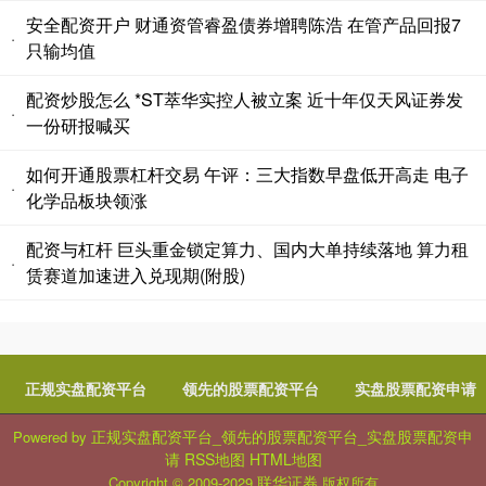
安全配资开户 财通资管睿盈债券增聘陈浩 在管产品回报7
·
只输均值
配资炒股怎么 *ST萃华实控人被立案 近十年仅天风证券发
·
一份研报喊买
如何开通股票杠杆交易 午评：三大指数早盘低开高走 电子
·
化学品板块领涨
配资与杠杆 巨头重金锁定算力、国内大单持续落地 算力租
·
赁赛道加速进入兑现期(附股)
正规实盘配资平台
领先的股票配资平台
实盘股票配资申请
正规实盘配资平台_领先的股票配资平台_实盘股票配资申
Powered by
请
RSS地图
HTML地图
联华证券
Copyright
© 2009-2029
版权所有