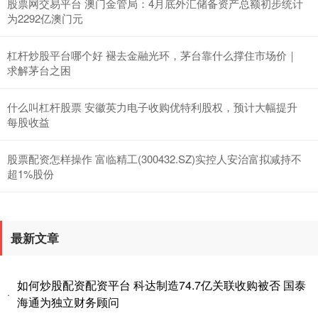
股票网交易平台 澳门金管局：4月底外汇储备资产总额初步统计
为2292亿澳门元
杠杆炒股平台哪个好 褪去金融光环，茅台靠什么撑住市场价｜
求解茅台之困
什么叫杠杆股票 安徽英力电子收购优特利股权，预计大幅提升
每股收益
股票配资怎样操作 富临精工(300432.SZ)实控人安治富拟减持不
超1%股份
最新文章
如何炒股配资配资平台 科达制造74.7亿关联收购被否 国泰
·
海通为独立财务顾问