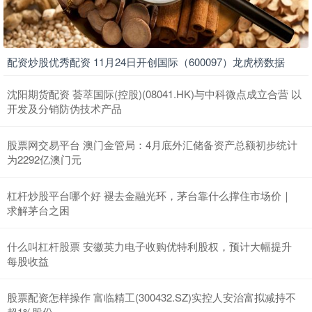
配资炒股优秀配资 11月24日开创国际（600097）龙虎榜数据
沈阳期货配资 荟萃国际(控股)(08041.HK)与中科微点成立合营 以
开发及分销防伪技术产品
股票网交易平台 澳门金管局：4月底外汇储备资产总额初步统计
为2292亿澳门元
杠杆炒股平台哪个好 褪去金融光环，茅台靠什么撑住市场价｜
求解茅台之困
什么叫杠杆股票 安徽英力电子收购优特利股权，预计大幅提升
每股收益
股票配资怎样操作 富临精工(300432.SZ)实控人安治富拟减持不
超1%股份